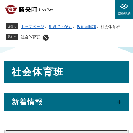
ペ
メニューを飛ばして本文へ
ー
閲覧補助
ジ
の
トップページ
>
組織でさがす
>
教育振興部
>
社会体育班
現在地
先
頭
社会体育班
足あと
で
す
。
本
社会体育班
文
新着情報