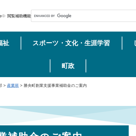
メニューを飛ばして本文へ
G
e
閲覧補助機能
o
o
g
福祉
スポーツ・文化・生涯学習
l
e
カ
ス
町政
タ
ム
部
>
産業班
>
勝央町創業支援事業補助金のご案内
検
索