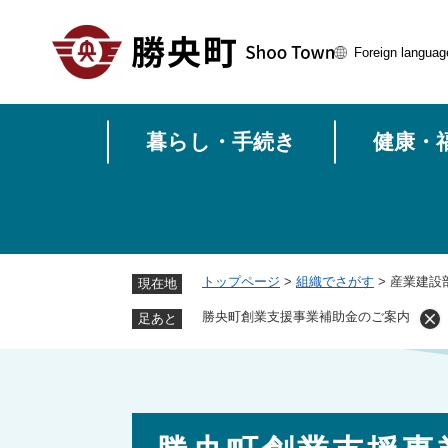
ペ
ー
Foreign languag
ジ
の
先
頭
暮らし・手続き
健康・
で
す
。
トップページ
>
組織でさがす
>
産業建設
現在地
勝央町創業支援事業補助金のご案内
足あと
本