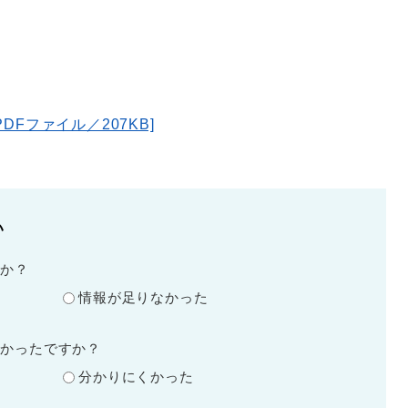
Fファイル／207KB]
い
たか？
情報が足りなかった
すかったですか？
分かりにくかった