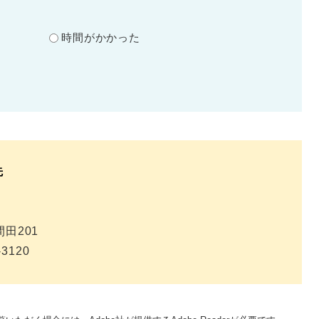
？
時間がかかった
先
田201
-3120