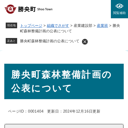
ペ
メニューを飛ばして本文へ
ー
閲覧補助
ジ
の
トップページ
>
組織でさがす
>
産業建設部
>
産業班
>
勝央
現在地
先
町森林整備計画の公表について
頭
で
勝央町森林整備計画の公表について
足あと
す
。
本
勝央町森林整備計画の
文
公表について
ページID：0001404
更新日：2024年12月16日更新