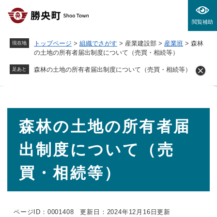
ペ
メニューを飛ばして本文へ
ー
閲覧補助
ジ
の
トップページ
>
組織でさがす
>
産業建設部
>
産業班
>
森林
現在地
先
の土地の所有者届出制度について（売買・相続等）
頭
で
森林の土地の所有者届出制度について（売買・相続等）
足あと
す
。
本
森林の土地の所有者届
文
出制度について（売
買・相続等）
ページID：0001408
更新日：2024年12月16日更新