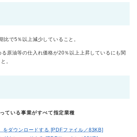
期比で5％以上減少していること。
める原油等の仕入れ価格が20％以上上昇しているにも関
こと。
行っている事業がすべて指定業種
書」をダウンロードする [PDFファイル／83KB]