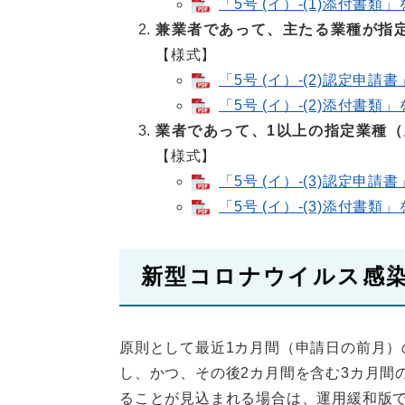
「5号 (イ）-(1)添付書類
兼業者であって、主たる業種が指
【様式】
「5号 (イ）-(2)認定申請
「5号 (イ）-(2)添付書類
業者であって、1以上の指定業種
【様式】
「5号 (イ）-(3)認定申請
「5号 (イ）-(3)添付書類
新型コロナウイルス感
原則として最近1カ月間（申請日の前月）
し、かつ、その後2カ月間を含む3カ月間
ることが見込まれる場合は、運用緩和版