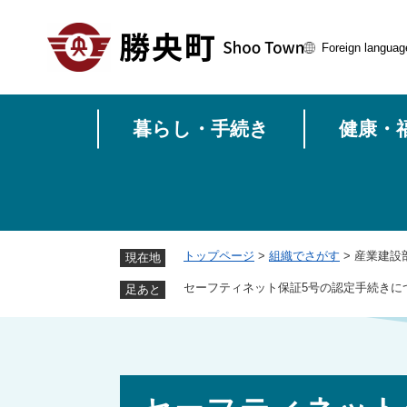
ペ
ー
Foreign languag
ジ
の
先
頭
暮らし・手続き
健康・
で
す
。
トップページ
>
組織でさがす
>
産業建設
現在地
セーフティネット保証5号の認定手続きに
足あと
本