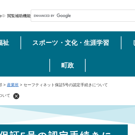
メニューを飛ばして本文へ
G
e
閲覧補助機能
o
o
g
福祉
スポーツ・文化・生涯学習
l
e
カ
ス
町政
タ
ム
部
>
産業班
>
セーフティネット保証5号の認定手続きについて
検
索
ついて