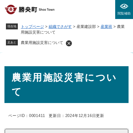
ペ
メニューを飛ばして本文へ
ー
閲覧補助
ジ
の
トップページ
>
組織でさがす
>
産業建設部
>
産業班
>
農業
現在地
先
用施設災害について
頭
で
農業用施設災害について
足あと
す
。
本
農業用施設災害につい
文
て
ページID：0001411
更新日：2024年12月16日更新