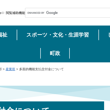
メニューを飛ばして本文へ
G
e
閲覧補助機能
o
o
g
福祉
スポーツ・文化・生涯学習
l
e
カ
ス
町政
タ
ム
部
>
産業班
>
多面的機能支払交付金について
検
索