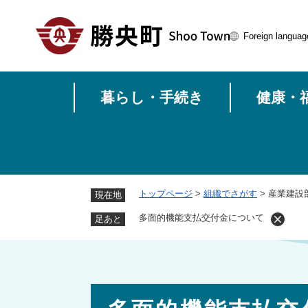
ペ
ー
Foreign languag
ジ
の
先
頭
暮らし・手続き
健康・
で
す
。
トップページ
>
組織でさがす
>
産業建設
現在地
多面的機能支払交付金について
足あと
本