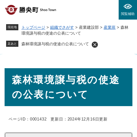
ペ
メニューを飛ばして本文へ
ー
閲覧補助
ジ
の
トップページ
>
組織でさがす
>
産業建設部
>
産業班
>
森林
現在地
先
環境譲与税の使途の公表について
頭
で
森林環境譲与税の使途の公表について
足あと
す
。
本
森林環境譲与税の使途
文
の公表について
ページID：0001432
更新日：2024年12月16日更新