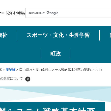
メニューを飛ばして本文へ
G
e
閲覧補助機能
o
o
g
福祉
スポーツ・文化・生涯学習
l
e
カ
ス
町政
タ
ム
部
>
産業班
>
岡山県みどりの食料システム戦略基本計画の策定について
検
索
画の策定について