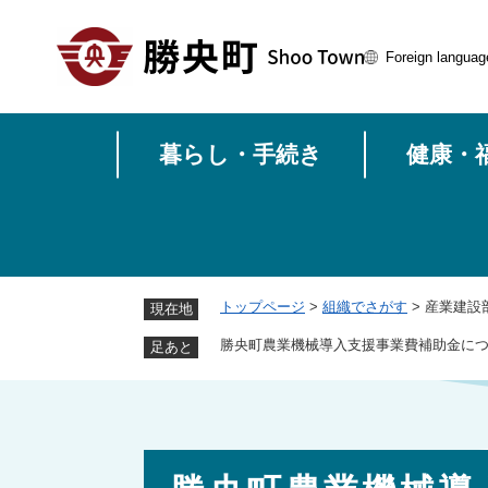
ペ
ー
Foreign languag
ジ
の
先
頭
暮らし・手続き
健康・
で
す
。
トップページ
>
組織でさがす
>
産業建設
現在地
勝央町農業機械導入支援事業費補助金に
足あと
本