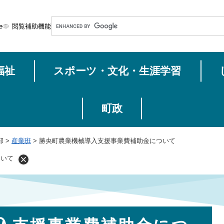
メニューを飛ばして本文へ
G
e
閲覧補助機能
o
o
g
福祉
スポーツ・文化・生涯学習
l
e
カ
ス
町政
タ
ム
部
>
産業班
>
勝央町農業機械導入支援事業費補助金について
検
索
ついて