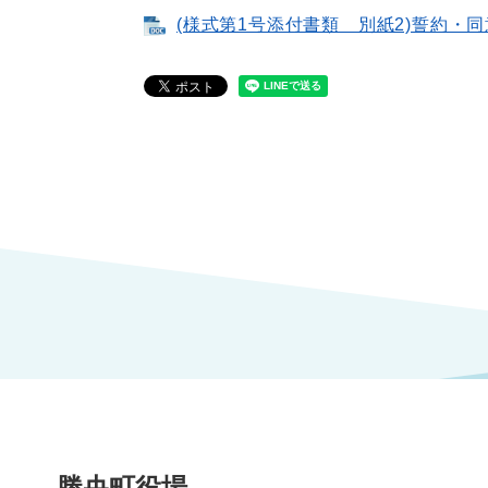
(様式第1号添付書類 別紙2)誓約・同意書
勝央町役場