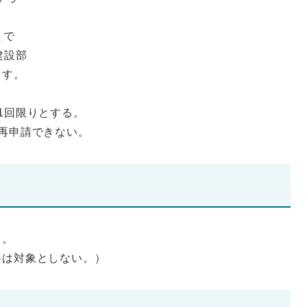
まで
建設部
ます。
1回限りとする。
再申請できない。
る。
料は対象としない。）