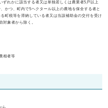
)のいずれかに該当する者又は単独若しくは農業者5戸以上
で、かつ、町内で5ヘクタール以上の農地を保全する者と
いる町税等を滞納している者又は当該補助金の交付を受け
助対象者から除く。
た農相者等
から