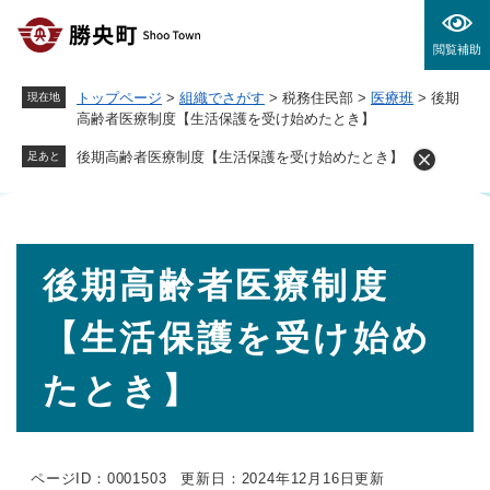
ペ
メニューを飛ばして本文へ
ー
閲覧補助
ジ
の
トップページ
>
組織でさがす
>
税務住民部
>
医療班
>
後期
現在地
先
高齢者医療制度【生活保護を受け始めたとき】
頭
で
後期高齢者医療制度【生活保護を受け始めたとき】
足あと
す
。
本
後期高齢者医療制度
文
【生活保護を受け始め
たとき】
ページID：0001503
更新日：2024年12月16日更新