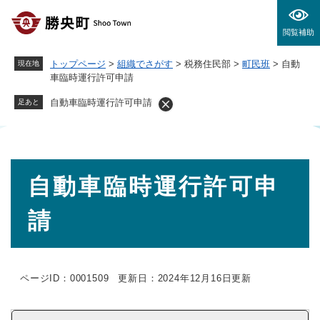
ペ
メニューを飛ばして本文へ
ー
閲覧補助
ジ
の
トップページ
>
組織でさがす
>
税務住民部
>
町民班
>
自動
現在地
先
車臨時運行許可申請
頭
で
自動車臨時運行許可申請
足あと
す
。
本
自動車臨時運行許可申
文
請
ページID：0001509
更新日：2024年12月16日更新