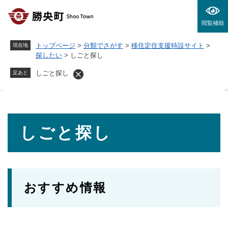
ペ
メニューを飛ばして本文へ
ー
閲覧補助
ジ
の
トップページ
>
分類でさがす
>
移住定住支援特設サイト
>
現在地
先
探したい
>
しごと探し
頭
で
しごと探し
足あと
す
。
本
しごと探し
文
おすすめ情報