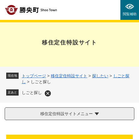
ペ
メニューを飛ばして本文へ
ー
閲覧補助
ジ
の
先
頭
移住定住特設サイト
で
す
。
トップページ
>
移住定住特設サイト
>
探したい
>
しごと探
現在地
し
>
しごと探し
しごと探し
足あと
移住定住特設サイトメニュー
本