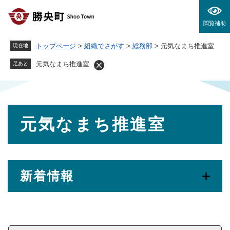
ペ
メニューを飛ばして本文へ
ー
閲覧補助
ジ
の
トップページ
>
組織でさがす
>
総務部
>
元気なまち推進室
現在地
先
頭
元気なまち推進室
足あと
で
す
。
本
元気なまち推進室
文
新着情報