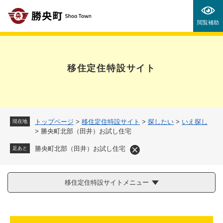
ペ
メニューを飛ばして本文へ
ー
閲覧補助
ジ
の
先
頭
移住定住特設サイト
で
す
。
トップページ
>
移住定住特設サイト
>
探したい
>
いえ探し
現在地
>
勝央町北部（田井）お試し住宅
勝央町北部（田井）お試し住宅
足あと
移住定住特設サイトメニュー
本