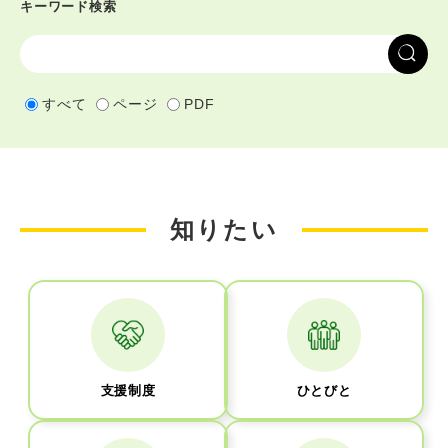
キーワード検索
G
o
o
すべて
ページ
PDF
g
l
e
カ
知りたい
ス
タ
ム
検
索
支援制度
ひとびと