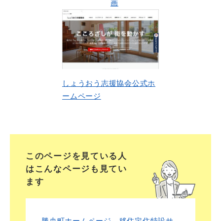
画
​しょうおう志援協会公式ホ
ームページ
このページを見ている人
は
こんなページも見てい
ます
勝央町ホームページ 移住定住特設サ