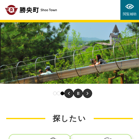
ペ
メニューを飛ばして本文へ
ー
移住定住特設サイトメニュー
閲覧補助
ジ
の
先
頭
で
す
。
本
探したい
文