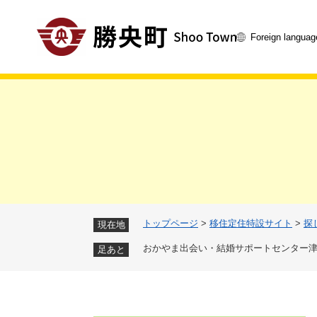
ペ
ー
Foreign languag
ジ
の
先
頭
で
す
。
トップページ
>
移住定住特設サイト
>
探
現在地
おかやま出会い・結婚サポートセンター
足あと