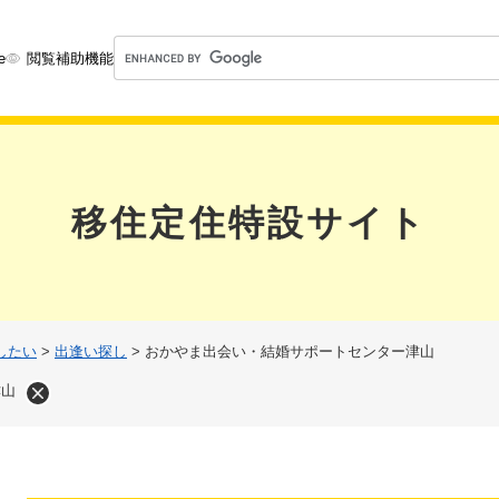
メニューを飛ばして本文へ
G
e
閲覧補助機能
o
o
g
l
e
カ
移住定住特設サイト
ス
タ
ム
検
索
したい
>
出逢い探し
>
おかやま出会い・結婚サポートセンター津山
津山