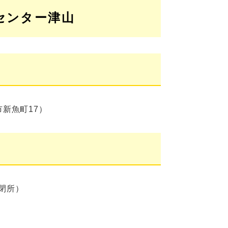
センター津山
新魚町17）
閉所）