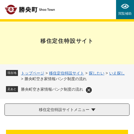
ペ
メニューを飛ばして本文へ
ー
閲覧補助
ジ
の
先
頭
移住定住特設サイト
で
す
。
トップページ
>
移住定住特設サイト
>
探したい
>
いえ探し
現在地
>
勝央町空き家情報バンク制度の流れ
勝央町空き家情報バンク制度の流れ
足あと
移住定住特設サイトメニュー
本