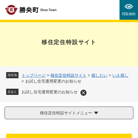
ペ
メニューを飛ばして本文へ
ー
閲覧補助
ジ
の
先
頭
移住定住特設サイト
で
す
。
トップページ
>
移住定住特設サイト
>
探したい
>
いえ探し
現在地
>
お試し住宅運用変更のお知らせ
お試し住宅運用変更のお知らせ
足あと
移住定住特設サイトメニュー
本