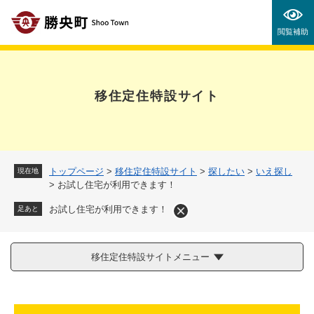
ペ
メニューを飛ばして本文へ
ー
閲覧補助
ジ
の
先
頭
移住定住特設サイト
で
す
。
トップページ
>
移住定住特設サイト
>
探したい
>
いえ探し
現在地
>
お試し住宅が利用できます！
お試し住宅が利用できます！
足あと
移住定住特設サイトメニュー
本