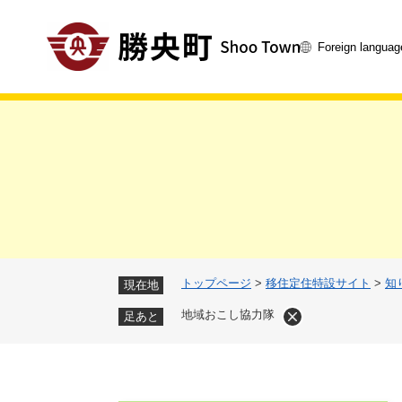
ペ
ー
Foreign languag
ジ
の
先
頭
で
す
。
トップページ
>
移住定住特設サイト
>
知
現在地
地域おこし協力隊
足あと