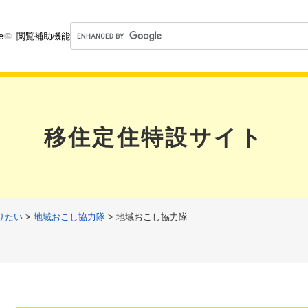
メニューを飛ばして本文へ
G
e
閲覧補助機能
o
o
g
l
e
カ
移住定住特設サイト
ス
タ
ム
検
索
りたい
>
地域おこし協力隊
>
地域おこし協力隊