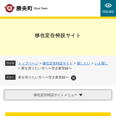
ペ
メニューを飛ばして本文へ
ー
閲覧補助
ジ
の
先
頭
移住定住特設サイト
で
す
。
トップページ
>
移住定住特設サイト
>
探したい
>
いえ探し
現在地
>
家を売りたい方へ〜空き家登録〜
家を売りたい方へ〜空き家登録〜
足あと
移住定住特設サイトメニュー
本