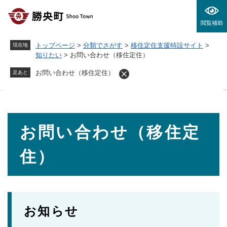
ペ
メニューを飛ばして本文へ
ー
閲覧補助
ジ
の
トップページ
>
分類でさがす
>
移住定住支援特設サイト
>
現在地
先
知りたい
>
お問い合わせ（移住定住）
頭
で
お問い合わせ（移住定住）
足あと
す
。
本
お問い合わせ（移住定
文
住）
お知らせ