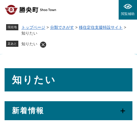
ペ
メニューを飛ばして本文へ
ー
閲覧補助
ジ
の
トップページ
>
分類でさがす
>
移住定住支援特設サイト
>
現在地
先
知りたい
頭
で
知りたい
足あと
す
。
本
知りたい
文
新着情報