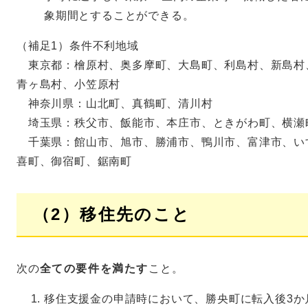
象期間とすることができる。
（補足1）条件不利地域
東京都：檜原村、奥多摩町、大島町、利島村、新島村
青ヶ島村、小笠原村
神奈川県：山北町、真鶴町、清川村
埼玉県：秩父市、飯能市、本庄市、ときがわ町、横瀬
千葉県：館山市、旭市、勝浦市、鴨川市、富津市、い
喜町、御宿町、鋸南町
（2）移住先のこと
次の
全ての要件を満たす
こと。
移住支援金の申請時において、勝央町に転入後3か