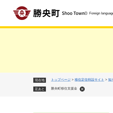
ペ
ー
Foreign languag
ジ
の
先
頭
で
す
。
トップページ
>
移住定住特設サイト
>
知
現在地
勝央町移住支援金
足あと