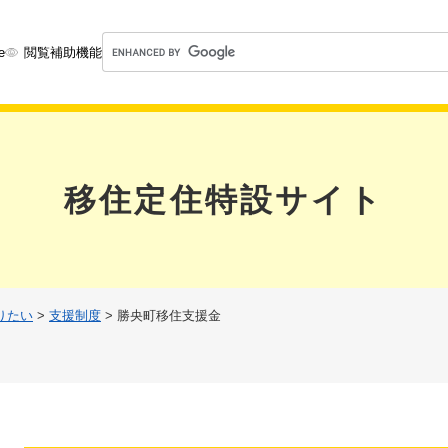
メニューを飛ばして本文へ
G
e
閲覧補助機能
o
o
g
l
e
カ
移住定住特設サイト
ス
タ
ム
検
索
りたい
>
支援制度
>
勝央町移住支援金