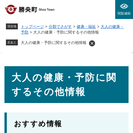
ペ
メニューを飛ばして本文へ
ー
閲覧補助
ジ
の
トップページ
>
分類でさがす
>
健康・福祉
>
大人の健康・
現在地
先
予防
>
大人の健康・予防に関するその他情報
頭
で
大人の健康・予防に関するその他情報
足あと
す
。
本
大人の健康・予防に関
文
するその他情報
おすすめ情報