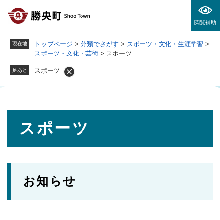
ペ
メニューを飛ばして本文へ
ー
閲覧補助
ジ
の
トップページ
>
分類でさがす
>
スポーツ・文化・生涯学習
>
現在地
先
スポーツ・文化・芸術
>
スポーツ
頭
で
スポーツ
足あと
す
。
本
スポーツ
文
お知らせ