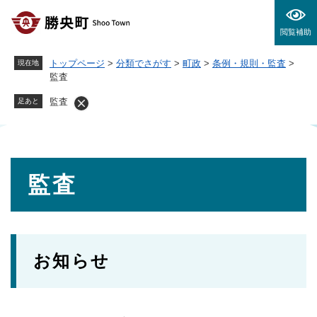
ペ
メニューを飛ばして本文へ
ー
閲覧補助
ジ
の
トップページ
>
分類でさがす
>
町政
>
条例・規則・監査
>
現在地
先
監査
頭
で
監査
足あと
す
。
本
監査
文
お知らせ