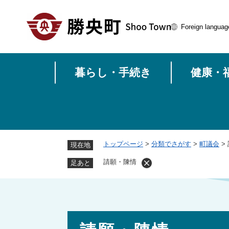
ペ
ー
Foreign languag
ジ
の
先
頭
暮らし・手続き
健康・
で
す
。
トップページ
>
分類でさがす
>
町議会
>
現在地
請願・陳情
足あと
本