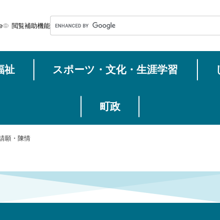
メニューを飛ばして本文へ
G
e
閲覧補助機能
o
o
g
福祉
スポーツ・文化・生涯学習
l
e
カ
ス
町政
タ
ム
請願・陳情
検
索