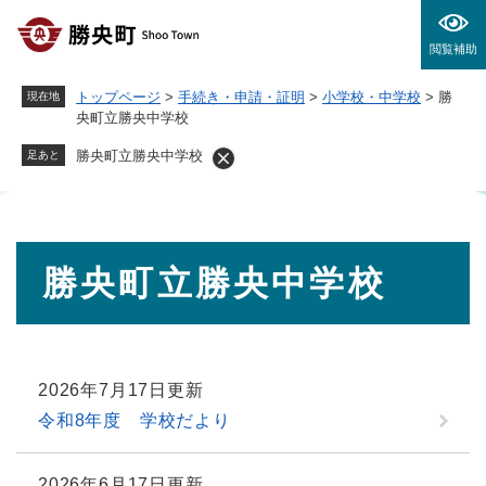
ペ
メニューを飛ばして本文へ
ー
閲覧補助
ジ
の
トップページ
>
手続き・申請・証明
>
小学校・中学校
>
勝
現在地
先
央町立勝央中学校
頭
で
勝央町立勝央中学校
足あと
す
。
本
勝央町立勝央中学校
文
2026年7月17日更新
令和8年度 学校だより
2026年6月17日更新