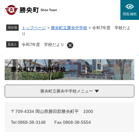
ペ
メニューを飛ばして本文へ
ー
閲覧補助
ジ
の
トップページ
>
勝央町立勝央中学校
>
令和7年度 学校だよ
現在地
先
り
頭
で
令和7年度 学校だより
足あと
す
。
勝央町立勝央中学校
勝央町立勝央中学校メニュー
〒709-4334 岡山県勝田郡勝央町平 1000
Tel 0868-38-3148 Fax 0868-38-5554