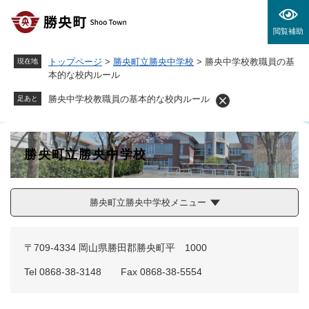
ペ
メニューを飛ばして本文へ
ー
閲覧補助
ジ
の
トップページ
>
勝央町立勝央中学校
>
勝央中学校教職員の基
現在地
先
本的な校内ルール
頭
で
勝央中学校教職員の基本的な校内ルール
足あと
す
。
勝央町立勝央中学校
勝央町立勝央中学校メニュー
〒709-4334 岡山県勝田郡勝央町平 1000
Tel 0868-38-3148 Fax 0868-38-5554