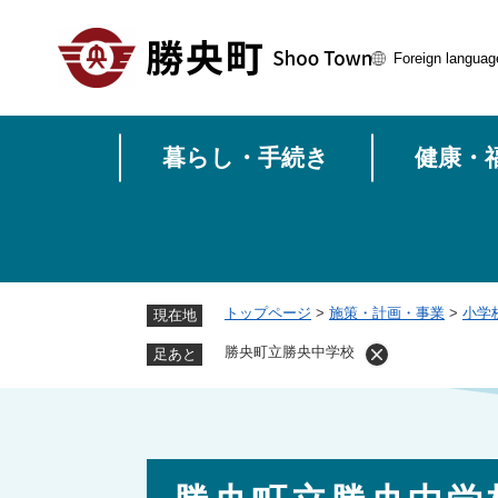
ペ
ー
Foreign languag
ジ
の
先
頭
暮らし・手続き
健康・
で
す
。
トップページ
>
施策・計画・事業
>
小学
現在地
勝央町立勝央中学校
足あと
本