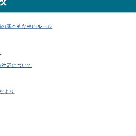
校
員の基本的な校内ルール
介
急対応について
だより