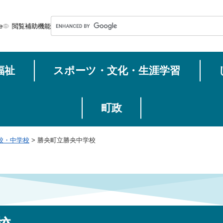
メニューを飛ばして本文へ
G
e
閲覧補助機能
o
o
g
福祉
スポーツ・文化・生涯学習
l
e
カ
ス
町政
タ
ム
校・中学校
>
勝央町立勝央中学校
検
索