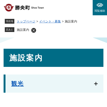
ペ
メニューを飛ばして本文へ
ー
閲覧補助
ジ
の
トップページ
>
イベント・募集
>
施設案内
現在地
先
頭
施設案内
足あと
で
す
。
本
施設案内
文
観光