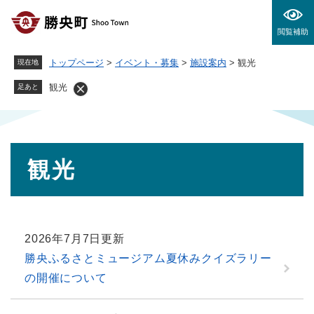
ペ
メニューを飛ばして本文へ
ー
閲覧補助
ジ
の
トップページ
>
イベント・募集
>
施設案内
>
観光
現在地
先
頭
観光
足あと
で
す
。
本
観光
文
2026年7月7日更新
勝央ふるさとミュージアム夏休みクイズラリー
の開催について