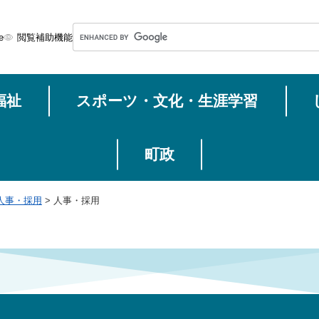
メニューを飛ばして本文へ
G
e
閲覧補助機能
o
o
g
福祉
スポーツ・文化・生涯学習
l
e
カ
ス
町政
タ
ム
人事・採用
>
人事・採用
検
索