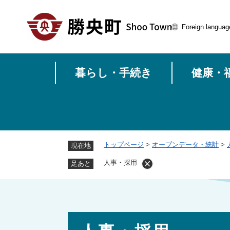
ペ
ー
Foreign languag
ジ
の
先
頭
暮らし・手続き
健康・
で
す
。
トップページ
>
オープンデータ・統計
>
現在地
人事・採用
足あと
本