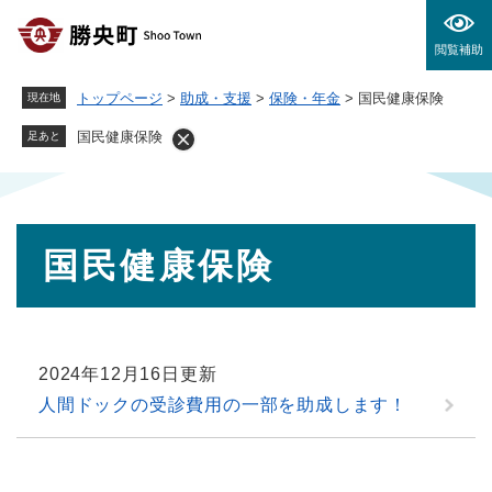
ペ
メニューを飛ばして本文へ
ー
閲覧補助
ジ
の
トップページ
>
助成・支援
>
保険・年金
>
国民健康保険
現在地
先
頭
国民健康保険
足あと
で
す
。
本
国民健康保険
文
2024年12月16日更新
人間ドックの受診費用の一部を助成します！