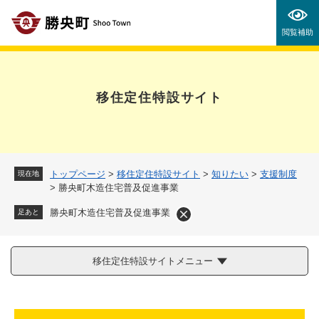
ペ
メニューを飛ばして本文へ
ー
閲覧補助
ジ
の
先
頭
移住定住特設サイト
で
す
。
トップページ
>
移住定住特設サイト
>
知りたい
>
支援制度
現在地
>
勝央町木造住宅普及促進事業
勝央町木造住宅普及促進事業
足あと
移住定住特設サイトメニュー
本