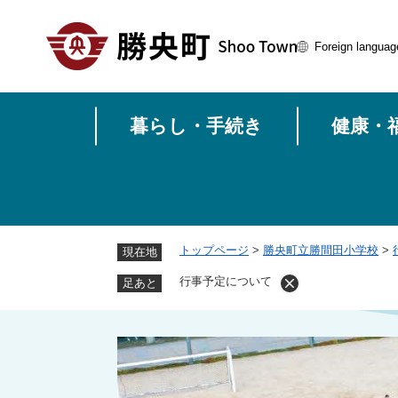
ペ
ー
Foreign languag
ジ
の
先
頭
暮らし・手続き
健康・
で
す
。
トップページ
>
勝央町立勝間田小学校
>
現在地
行事予定について
足あと