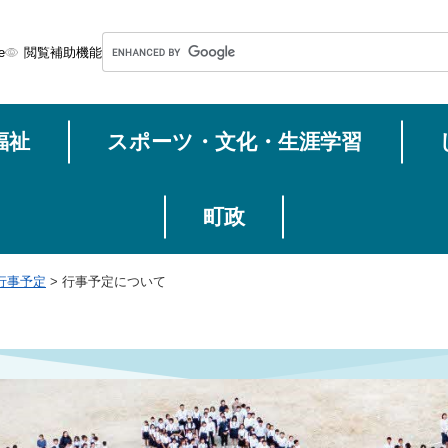
メニューを飛ばして本文へ
G
e
閲覧補助機能
o
o
g
福祉
スポーツ・文化・生涯学習
l
e
カ
ス
町政
タ
ム
行事予定
>
行事予定について
検
索