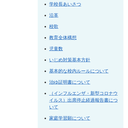
学校長あいさつ
沿革
校歌
教育全体構想
児童数
いじめ対策基本方針
基本的な校内ルールについて
治ゆ証明書について
（インフルエンザ・新型コロナウ
イルス）出席停止経過報告書につ
いて
家庭学習願について