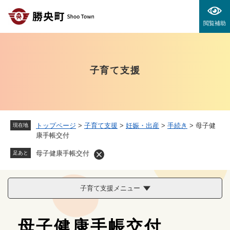
ペ
メニューを飛ばして本文へ
ー
閲覧補助
ジ
の
先
頭
子育て支援
で
す
。
トップページ
>
子育て支援
>
妊娠・出産
>
手続き
>
母子健
現在地
康手帳交付
母子健康手帳交付
足あと
子育て支援メニュー
本
母子健康手帳交付