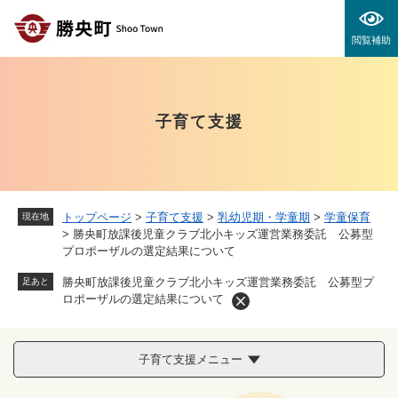
ペ
メニューを飛ばして本文へ
ー
閲覧補助
ジ
の
先
頭
子育て支援
で
す
。
トップページ
>
子育て支援
>
乳幼児期・学童期
>
学童保育
現在地
>
勝央町放課後児童クラブ北小キッズ運営業務委託 公募型
プロポーザルの選定結果について
勝央町放課後児童クラブ北小キッズ運営業務委託 公募型プ
足あと
ロポーザルの選定結果について
子育て支援メニュー