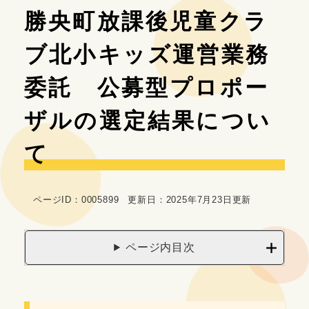
本
勝央町放課後児童クラ
文
ブ北小キッズ運営業務
委託 公募型プロポー
ザルの選定結果につい
て
ページID：0005899
更新日：2025年7月23日更新
ページ内目次