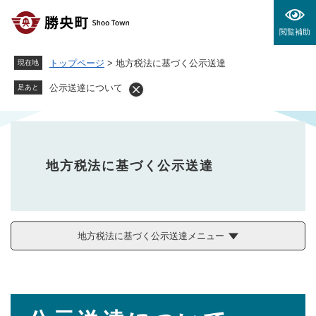
ペ
メニューを飛ばして本文へ
ー
閲覧補助
ジ
の
トップページ
>
地方税法に基づく公示送達
現在地
先
頭
公示送達について
足あと
で
す
。
地方税法に基づく公示送達
地方税法に基づく公示送達メニュー
本