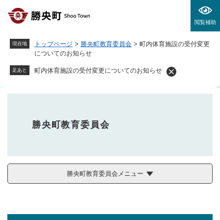
ペ
メニューを飛ばして本文へ
ー
閲覧補助
ジ
の
トップページ
>
勝央町教育委員会
>
町内体育施設の受付変更
現在地
先
についてのお知らせ
頭
で
町内体育施設の受付変更についてのお知らせ
足あと
す
。
勝央町教育委員会
勝央町教育委員会メニュー