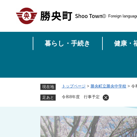
ペ
ー
Foreign languag
ジ
の
先
頭
暮らし・手続き
健康・
で
す
。
トップページ
>
勝央町立勝央中学校
>
令
現在地
令和8年度 行事予定
足あと