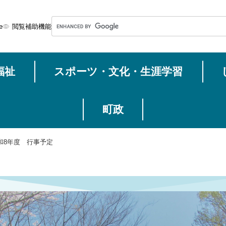
メニューを飛ばして本文へ
G
e
閲覧補助機能
o
o
g
福祉
スポーツ・文化・生涯学習
l
e
カ
ス
町政
タ
ム
和8年度 行事予定
検
索