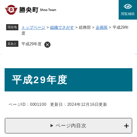
ペ
メニューを飛ばして本文へ
ー
閲覧補助
ジ
の
トップページ
>
組織でさがす
>
総務部
>
企画班
>
平成29年
現在地
先
度
頭
で
平成29年度
足あと
す
。
本
平成29年度
文
ページID：0001100
更新日：2024年12月16日更新
ページ内目次