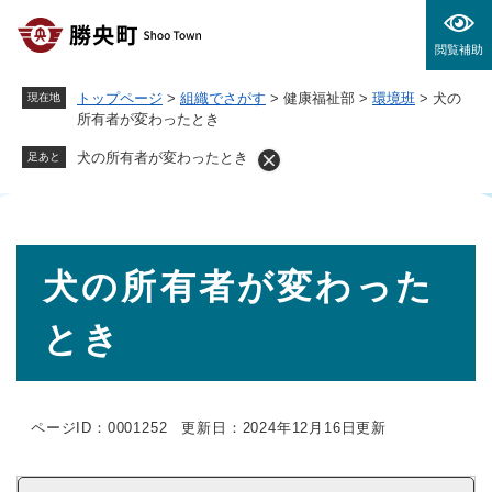
ペ
メニューを飛ばして本文へ
ー
閲覧補助
ジ
の
トップページ
>
組織でさがす
>
健康福祉部
>
環境班
>
犬の
現在地
先
所有者が変わったとき
頭
で
犬の所有者が変わったとき
足あと
す
。
本
犬の所有者が変わった
文
とき
ページID：0001252
更新日：2024年12月16日更新