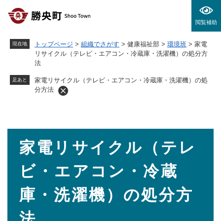
ペ
メニューを飛ばして本文へ
ー
閲覧補助
ジ
の
トップページ
>
組織でさがす
>
健康福祉部
>
環境班
>
家電
現在地
先
リサイクル（テレビ・エアコン・冷蔵庫・洗濯機）の処分方
頭
法
で
す
家電リサイクル（テレビ・エアコン・冷蔵庫・洗濯機）の処
足あと
。
分方法
本
家電リサイクル（テレ
文
ビ・エアコン・冷蔵
庫・洗濯機）の処分方
法