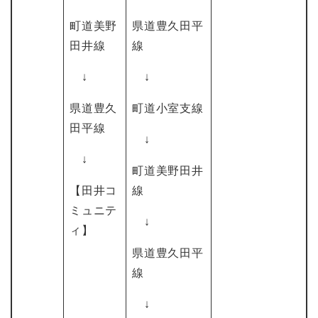
町道美野
県道豊久田平
田井線
線
↓
↓
県道豊久
町道小室支線
田平線
↓
↓
町道美野田井
【田井コ
線
ミュニテ
↓
ィ】
県道豊久田平
線
↓