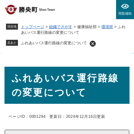
ペ
メニューを飛ばして本文へ
ー
閲覧補助
ジ
の
トップページ
>
組織でさがす
>
健康福祉部
>
環境班
>
ふれ
現在地
先
あいバス運行路線の変更について
頭
で
ふれあいバス運行路線の変更について
足あと
す
。
本
ふれあいバス運行路線
文
の変更について
ページID：0001294
更新日：2024年12月16日更新