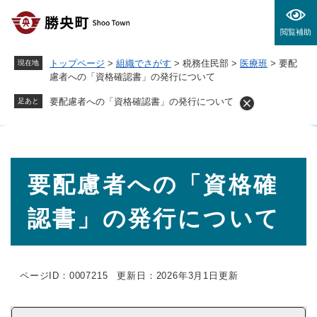
ペ
メニューを飛ばして本文へ
ー
閲覧補助
ジ
の
トップページ
>
組織でさがす
>
税務住民部
>
医療班
>
要配
現在地
先
慮者への「資格確認書」の発行について
頭
で
要配慮者への「資格確認書」の発行について
足あと
す
。
本
要配慮者への「資格確
文
認書」の発行について
ページID：0007215
更新日：2026年3月1日更新